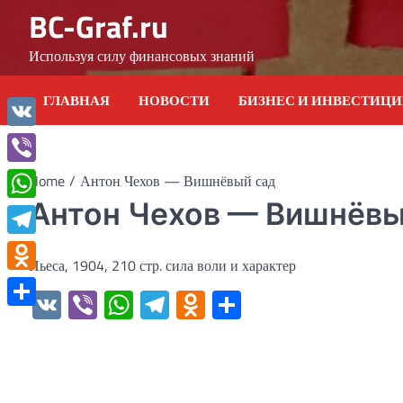
Skip
BC-Graf.ru
to
content
Используя силу финансовых знаний
ГЛАВНАЯ
НОВОСТИ
БИЗНЕС И ИНВЕСТИЦ
VK
Viber
Home
Антон Чехов — Вишнёвый сад
Антон Чехов — Вишнёвы
WhatsApp
Telegram
Пьеса, 1904, 210 стр. сила воли и характер
Odnoklassniki
VK
Viber
WhatsApp
Telegram
Odnoklassniki
Отправить
Отправить