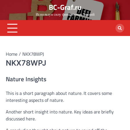
Skip
BC-Graf.ru
to
Используя силу финансовых знаний
content
Home
NKX78WPJ
NKX78WPJ
Nature Insights
This is a short paragraph about nature. It covers some
interesting aspects of nature.
Another short insight into nature. Key ideas are briefly
discussed here.