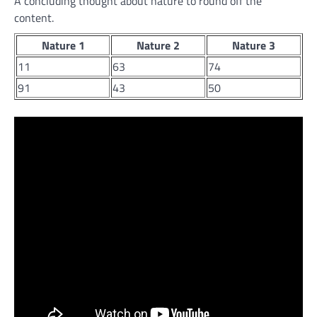
A concluding thought about nature to round off the
content.
Nature 1
Nature 2
Nature 3
11
63
74
91
43
50