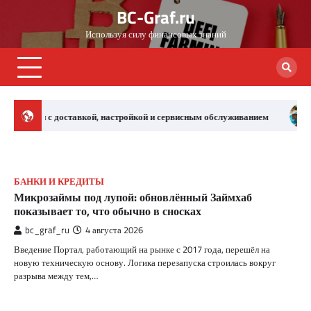
Skip
BC-Graf.ru
to
Используя силу финансовых знаний
content
астройкой и сервисным обслуживанием
Правила разовых визито
БАНКИ И КРЕДИТЫ
Микрозаймы под лупой: обновлённый Займхаб
показывает то, что обычно в сносках
bc_graf_ru
4 августа 2026
Введение Портал, работающий на рынке с 2017 года, перешёл на
новую техническую основу. Логика перезапуска строилась вокруг
разрыва между тем,…