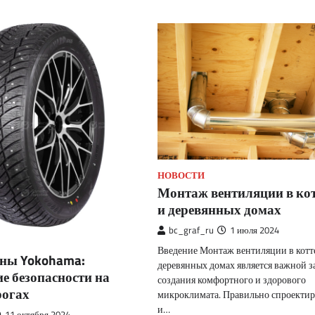
НОВОСТИ
Монтаж вентиляции в ко
и деревянных домах
bc_graf_ru
1 июля 2024
Введение Монтаж вентиляции в котт
ны Yokohama:
деревянных домах является важной з
е безопасности на
создания комфортного и здорового
рогах
микроклимата. Правильно спроекти
и…
11 октября 2024