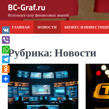
Skip
BC-Graf.ru
to
content
Используя силу финансовых знаний
ГЛАВНАЯ
НОВОСТИ
БИЗНЕС И ИНВЕСТИЦ
VK
Рубрика:
Новости
Viber
WhatsApp
Telegram
Odnoklassniki
Отправить