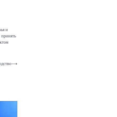
ья и
 принять
ектом
одство
⟶