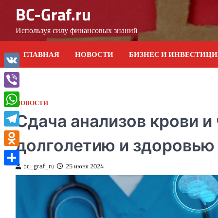
Skip
BC-Graf.ru
to
content
Используя силу финансовых знаний
ГЛАВНАЯ
НОВОСТИ
БИЗНЕС И ИНВЕСТИЦ
VK
Viber
НОВОСТИ
WhatsApp
Сдача анализов крови и 
Telegram
долголетию и здоровью
Odnoklassniki
bc_graf_ru
25 июня 2024
Отправить