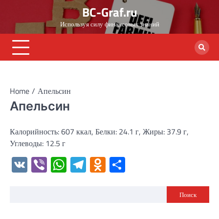
Skip
BC-Graf.ru
to
Используя силу финансовых знаний
content
Home
Апельсин
Апельсин
Калорийность: 607 ккал, Белки: 24.1 г, Жиры: 37.9 г,
Углеводы: 12.5 г
VK
Viber
WhatsApp
Telegram
Odnoklassniki
Отправить
Поиск