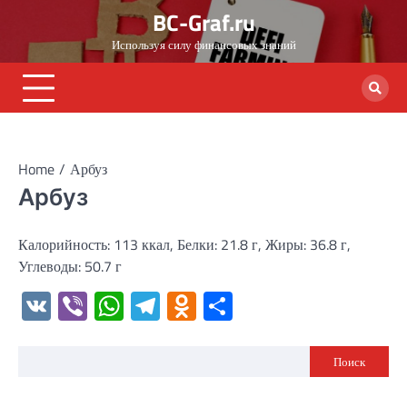
Skip
BC-Graf.ru
to
Используя силу финансовых знаний
content
Home
Арбуз
Арбуз
Калорийность: 113 ккал, Белки: 21.8 г, Жиры: 36.8 г,
Углеводы: 50.7 г
VK
Viber
WhatsApp
Telegram
Odnoklassniki
Отправить
Поиск