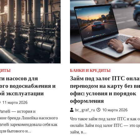
ДИТЫ
БАНКИ И КРЕДИТЫ
и насосов для
Займ под залог ПТС онла
ого водоснабжения и
переводом на карту без ви
ой эксплуатации
офис: условия и порядок
оформления
11 марта 2026
bc_graf_ru
10 марта 2026
anelli — история и
ие бренда Линейка насосного
Что такое займ под залог ПТС и как о
nelli зарекомендовала себя как
онлайн Займ под залог ПТС — это ц
для бытового и…
займ, в…