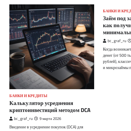
БАНКИ И КРЕ
Займ под з
как получ
минимальн
bc_graf_ru
Когда возникае
денег (от 500 т
рублей), класс
и микрозаймы 
БАНКИ И КРЕДИТЫ
Калькулятор усреднения
криптоинвестиций методом DCA
bc_graf_ru
9 марта 2026
Введение в усреднение покупок (DCA) для