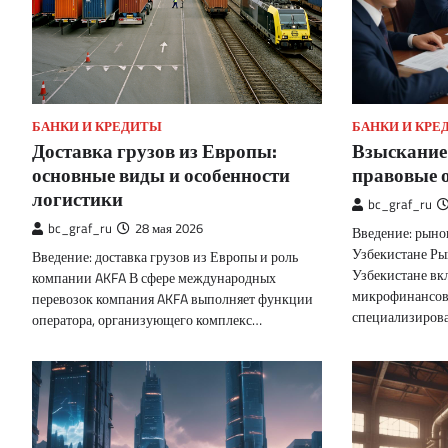
БАНКИ И КРЕДИТЫ
БАНКИ И КРЕ
Доставка грузов из Европы:
Взыскание 
основные виды и особенности
правовые 
логистики
bc_graf_ru
bc_graf_ru
28 мая 2026
Введение: рыно
Узбекистане Ры
Введение: доставка грузов из Европы и роль
Узбекистане вк
компании AKFA В сфере международных
микрофинансов
перевозок компания AKFA выполняет функции
специализирова
оператора, организующего комплекс…