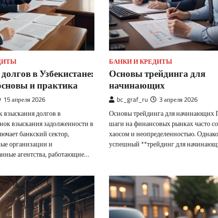
ДИТЫ
БАНКИ И КРЕДИТЫ
долгов в Узбекистане:
Основы трейдинга для
основы и практика
начинающих
15 апреля 2026
bc_graf_ru
3 апреля 2026
к взыскания долгов в
Основы трейдинга для начинающих 
нок взыскания задолженности в
шаги на финансовых рынках часто с
лючает банкский сектор,
хаосом и неопределенностью. Однак
ые организации и
успешный **трейдинг для начинаю
нные агентства, работающие…