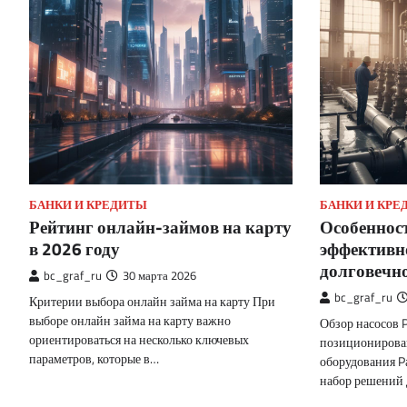
БАНКИ И КРЕДИТЫ
БАНКИ И КРЕ
Рейтинг онлайн-займов на карту
Особенност
в 2026 году
эффективн
долговечн
bc_graf_ru
30 марта 2026
bc_graf_ru
Критерии выбора онлайн займа на карту При
выборе онлайн займа на карту важно
Обзор насосов P
ориентироваться на несколько ключевых
позиционирован
параметров, которые в…
оборудования Pa
набор решений 