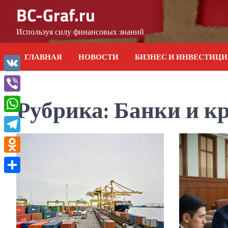
Skip
BC-Graf.ru
to
content
Используя силу финансовых знаний
ГЛАВНАЯ
НОВОСТИ
БИЗНЕС И ИНВЕСТИЦ
VK
Рубрика:
Банки и к
Viber
WhatsApp
Telegram
Odnoklassniki
Отправить