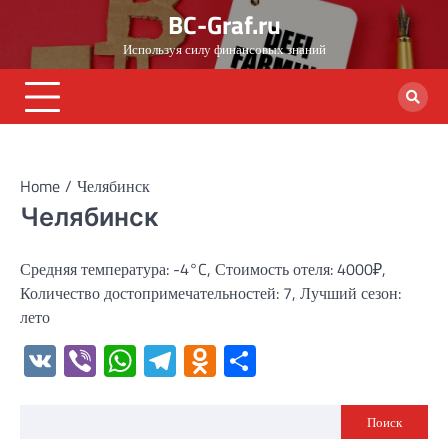
Skip
BC-Graf.ru
to
Используя силу финансовых знаний
content
Home
Челябинск
Челябинск
Средняя температура: -4°C, Стоимость отеля: 4000₽,
Количество достопримечательностей: 7, Лучший сезон:
лето
VK
Viber
WhatsApp
Telegram
Odnoklassniki
Отправить
Поиск