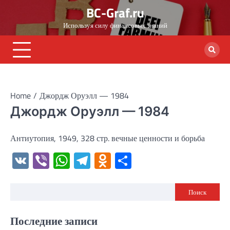
Skip
BC-Graf.ru
to
Используя силу финансовых знаний
content
Home
Джордж Оруэлл — 1984
Джордж Оруэлл — 1984
Антиутопия, 1949, 328 стр. вечные ценности и борьба
VK
Viber
WhatsApp
Telegram
Odnoklassniki
Отправить
Поиск
Последние записи