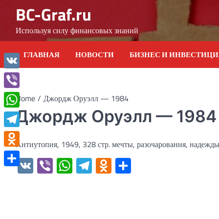
Skip
BC-Graf.ru
to
content
Используя силу финансовых знаний
ГЛАВНАЯ
НОВОСТИ
БИЗНЕС И ИНВЕСТИЦ
VK
Viber
Home
Джордж Оруэлл — 1984
Джордж Оруэлл — 1984
WhatsApp
Telegram
Антиутопия, 1949, 328 стр. мечты, разочарования, надежд
Odnoklassniki
VK
Viber
WhatsApp
Telegram
Odnoklassniki
Отправить
Отправить