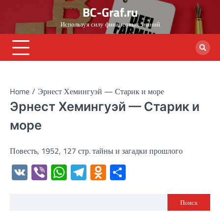
Skip
BC-Graf.ru
to
Используя силу финансовых знаний
content
Home
Эрнест Хемингуэй — Старик и море
Эрнест Хемингуэй — Старик и
море
Повесть, 1952, 127 стр. тайны и загадки прошлого
VK
Viber
WhatsApp
Telegram
Odnoklassniki
Отправить
Поиск