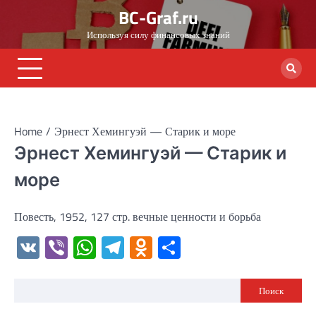
Skip
BC-Graf.ru
to
Используя силу финансовых знаний
content
Home
Эрнест Хемингуэй — Старик и море
Эрнест Хемингуэй — Старик и
море
Повесть, 1952, 127 стр. вечные ценности и борьба
VK
Viber
WhatsApp
Telegram
Odnoklassniki
Отправить
Поиск