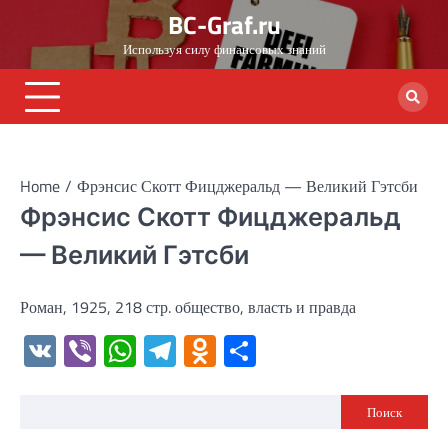
Skip
BC-Graf.ru
to
Используя силу финансовых знаний
content
Home
Фрэнсис Скотт Фицджеральд — Великий Гэтсби
Фрэнсис Скотт Фицджеральд
— Великий Гэтсби
Роман, 1925, 218 стр. общество, власть и правда
VK
Viber
WhatsApp
Telegram
Odnoklassniki
Отправить
Поиск