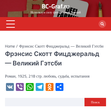
Skip
BC-Graf.ru
to
Используя силу финансовых знаний
content
Home
Фрэнсис Скотт Фицджеральд — Великий Гэтсби
Фрэнсис Скотт Фицджеральд
— Великий Гэтсби
Роман, 1925, 218 стр. любовь, судьба, испытания
VK
Viber
WhatsApp
Telegram
Odnoklassniki
Отправить
Поиск