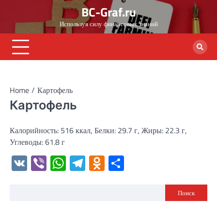
Skip
BC-Graf.ru
to
Используя силу финансовых знаний
content
Home
Картофель
Картофель
Калорийность: 516 ккал, Белки: 29.7 г, Жиры: 22.3 г,
Углеводы: 61.8 г
VK
Viber
WhatsApp
Telegram
Odnoklassniki
Отправить
Поиск