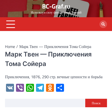
Skip
BC-Graf.ru
to
Используя силу финансовых знаний
content
Home
Марк Твен — Приключения Тома Сойера
Марк Твен — Приключения
Тома Сойера
Приключения, 1876, 290 стр. вечные ценности и борьба
VK
Viber
WhatsApp
Telegram
Odnoklassniki
Отправить
Поиск