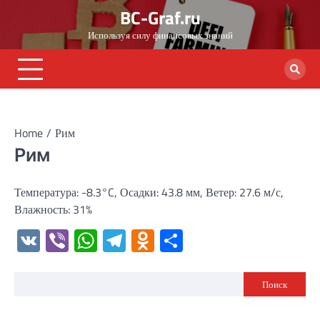
Skip
BC-Graf.ru
to
Используя силу финансовых знаний
content
Home
Рим
Рим
Температура: -8.3°C, Осадки: 43.8 мм, Ветер: 27.6 м/с,
Влажность: 31%
VK
Viber
WhatsApp
Telegram
Odnoklassniki
Отправить
Поиск