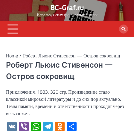
Skip
BC-Graf.ru
to
Используя силу финансовых знаний
content
Home
Роберт Льюис Стивенсон — Остров сокровищ
Роберт Льюис Стивенсон —
Остров сокровищ
Приключения, 1883, 320 стр. Произведение стало
классикой мировой литературы и до сих пор актуально.
Темы памяти, времени и ответственности проходят через
весь сюжет.
VK
Viber
WhatsApp
Telegram
Odnoklassniki
Отправить