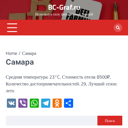
Skip
BC-Graf.ru
to
Используя силу финансовых знаний
content
Home
Самара
Самара
Средняя температура: 23°C, Стоимость отеля: 8500₽,
Количество достопримечательностей: 29, Лучший сезон:
лето
VK
Viber
WhatsApp
Telegram
Odnoklassniki
Отправить
Поиск