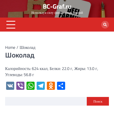
Skip
BC-Graf.ru
to
Используя силу финансовых знаний
content
Home
Шоколад
Шоколад
Калорийность: 624 ккал, Белки: 22.0 г, Жиры: 13.0 г,
Углеводы: 56.8 г
VK
Viber
WhatsApp
Telegram
Odnoklassniki
Отправить
Поиск