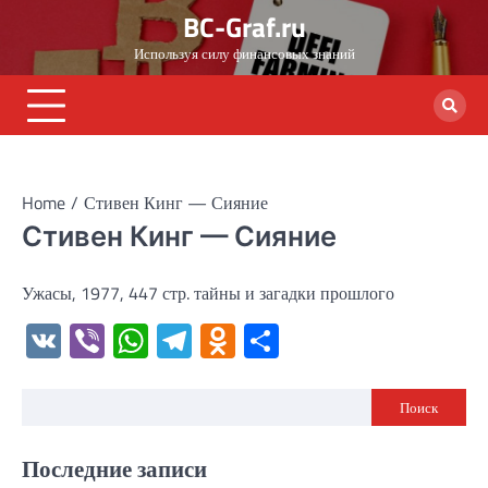
Skip
BC-Graf.ru
to
Используя силу финансовых знаний
content
Home
Стивен Кинг — Сияние
Стивен Кинг — Сияние
Ужасы, 1977, 447 стр. тайны и загадки прошлого
VK
Viber
WhatsApp
Telegram
Odnoklassniki
Отправить
Поиск
Последние записи