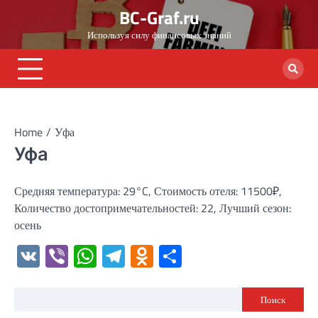
Skip
BC-Graf.ru
to
Используя силу финансовых знаний
content
Home
Уфа
Уфа
Средняя температура: 29°C, Стоимость отеля: 11500₽,
Количество достопримечательностей: 22, Лучший сезон:
осень
VK
Viber
WhatsApp
Telegram
Odnoklassniki
Отправить
Поиск