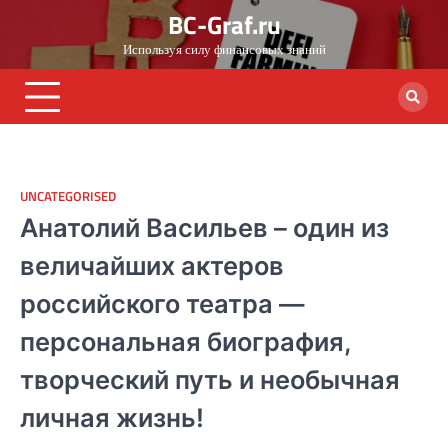
Skip
BC-Graf.ru
to
Используя силу финансовых знаний
content
UNCATEGORISED
Анатолий Васильев – один из
величайших актеров
российского театра —
персональная биография,
творческий путь и необычная
личная жизнь!