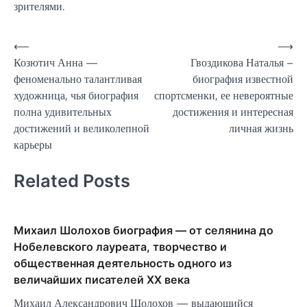
зрителями.
Навигация
⟵
⟶
Козютич Анна —
Гвоздикова Наталья –
по
феноменально талантливая
биография известной
записям
художница, чья биография
спортсменки, ее невероятные
полна удивительных
достижения и интересная
достижений и великолепной
личная жизнь
карьеры
Related Posts
Михаил Шолохов биография — от селянина до
Нобелевского лауреата, творчество и
общественная деятельность одного из
величайших писателей XX века
Михаил Александрович Шолохов — выдающийся