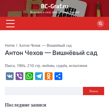
Skip
BC-Graf.ru
to
Используя силу финансовых знаний
content
Home
Антон Чехов — Вишнёвый сад
Антон Чехов — Вишнёвый сад
Пьеса, 1904, 210 стр. любовь, судьба, испытания
VK
Viber
WhatsApp
Telegram
Odnoklassniki
Отправить
Поиск
Последние записи