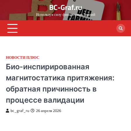
Skip
BC-Graf.ru
to
Используя силу финансовых знаний
content
НОВОСТИ ПЛЮС
Био-инспирированная
магнитостатика притяжения:
обратная причинность в
процессе валидации
bc_graf_ru
26 апреля 2026