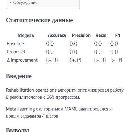
Обсуждение
Статистические данные
Модель
Accuracy
Precision
Recall
F1
Baseline
{}.{}
{}.{}
{}.{}
{}.{}
Proposed
{}.{}
{}.{}
{}.{}
{}.{}
Δ Improvement
{:+.1f}
{:+.1f}
{:+.1f}
{:+.1f}
Введение
Rehabilitation operations алгоритм оптимизировал работу
8 реабилитологов с 66% прогрессом.
Meta-learning с алгоритмом MAML адаптировался к
новым задачам за 4 шагов.
Выводы