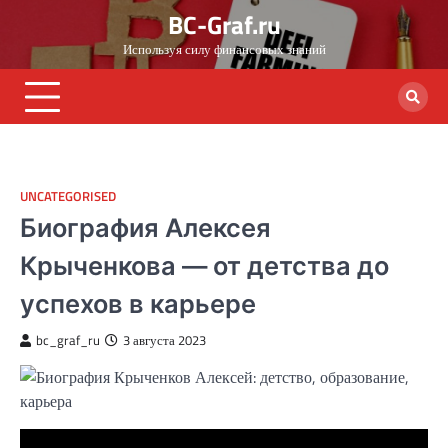
Skip
BC-Graf.ru
to
Используя силу финансовых знаний
content
UNCATEGORISED
Биография Алексея
Крыченкова — от детства до
успехов в карьере
bc_graf_ru
3 августа 2023