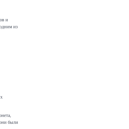
ов и
 одним из
их
онета,
 они были