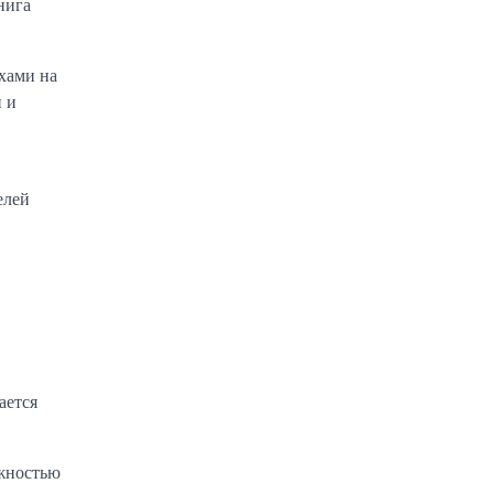
нига
хами на
 и
елей
ается
ежностью