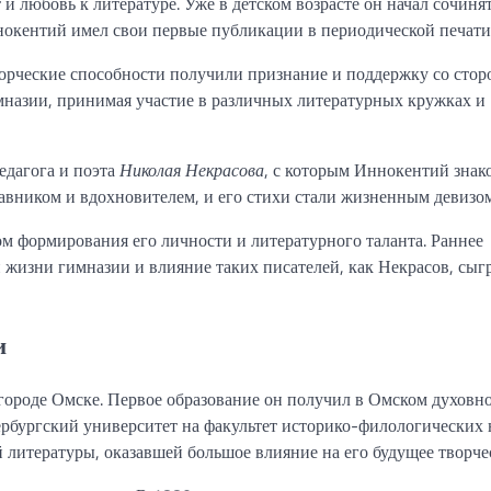
и любовь к литературе. Уже в детском возрасте он начал сочиня
ннокентий имел свои первые публикации в периодической печати
ворческие способности получили признание и поддержку со сто
мназии, принимая участие в различных литературных кружках и
едагога и поэта
Николая Некрасова
, с которым Иннокентий знак
тавником и вдохновителем, и его стихи стали жизненным девизом
м формирования его личности и литературного таланта. Раннее
й жизни гимназии и влияние таких писателей, как Некрасов, сыг
и
ороде Омске. Первое образование он получил в Омском духовн
рбургский университет на факультет историко-филологических 
 литературы, оказавшей большое влияние на его будущее творче