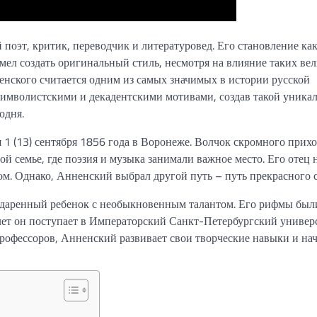
эт, критик, переводчик и литературовед. Его становление ка
ел создать оригинальный стиль, несмотря на влияние таких ве
ненского считается одним из самых значимых в истории русской
 символистскими и декадентскими мотивами, создав такой уника
одня.
1 (13) сентября 1856 года в Воронеже. Волчок скромного прихо
й семье, где поэзия и музыка занимали важное место. Его отец н
ом. Однако, Анненский выбрал другой путь – путь прекрасного с
одаренный ребенок с необыкновенным талантом. Его рифмы был
ет он поступает в Императорский Санкт-Петербургский универс
рофессоров, Анненский развивает свои творческие навыки и на