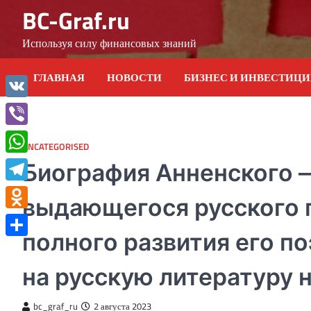
Skip
BC-Graf.ru
to
content
Используя силу финансовых знаний
ГЛАВНАЯ
НОВОСТИ
БИЗНЕС И ИНВЕСТИЦ
VK
Viber
UNCATEGORISED
WhatsApp
Биография Анненского 
Telegram
выдающегося русского п
Odnoklassniki
полного развития его по
Отправить
на русскую литературу 
bc_graf_ru
2 августа 2023