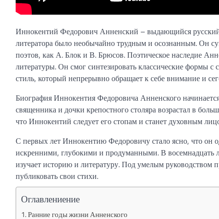
Иннокентий Федорович Анненский – выдающийся русский по
литератора было необычайно трудным и осознанным. Он сум
поэтов, как А. Блок и В. Брюсов. Поэтическое наследие Ан
литературы. Он смог синтезировать классические формы с
стиль, который непрерывно обращает к себе внимание и сег
Биография Иннокентия Федоровича Анненского начинается 
священника и дочки крепостного столяра возрастал в большо
что Иннокентий следует его стопам и станет духовным лиц
С первых лет Иннокентию Федоровичу стало ясно, что он 
искренними, глубокими и продуманными. В восемнадцать л
изучает историю и литературу. Под умелым руководством п
публиковать свои стихи.
Оглавлениение
Ранние годы жизни Анненского