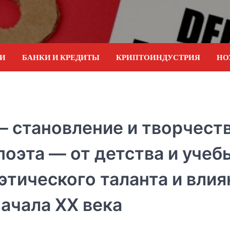
ИИ
БАНКИ И КРЕДИТЫ
КРИПТОИНДУСТРИЯ
НО
— становление и творчест
оэта — от детства и учеб
этического таланта и влия
начала XX века