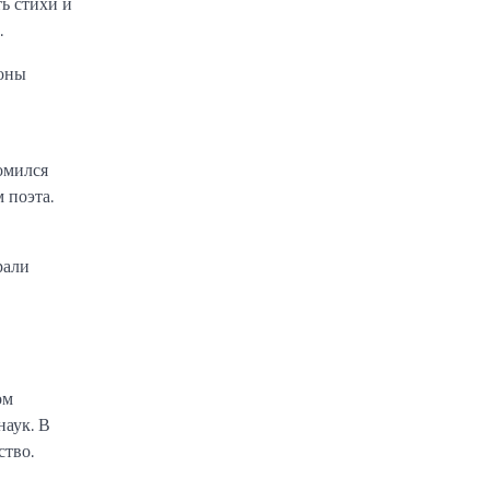
ть стихи и
.
роны
омился
 поэта.
рали
ом
наук. В
ство.