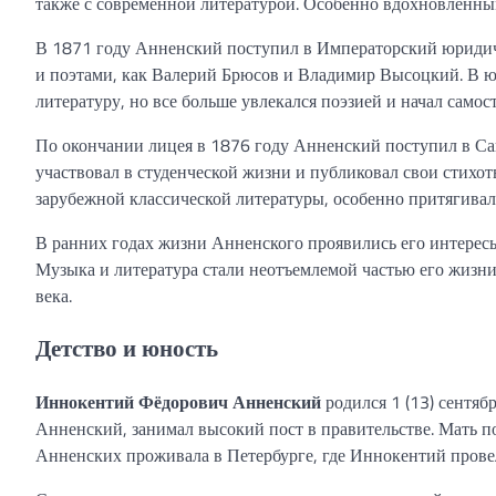
также с современной литературой. Особенно вдохновленн
В 1871 году Анненский поступил в Императорский юридич
и поэтами, как Валерий Брюсов и Владимир Высоцкий. В 
литературу, но все больше увлекался поэзией и начал самос
По окончании лицея в 1876 году Анненский поступил в Са
участвовал в студенческой жизни и публиковал свои стихот
зарубежной классической литературы, особенно притягивал
В ранних годах жизни Анненского проявились его интересы 
Музыка и литература стали неотъемлемой частью его жизни
века.
Детство и юность
Иннокентий Фёдорович Анненский
родился 1 (13) сентяб
Анненский, занимал высокий пост в правительстве. Мать п
Анненских проживала в Петербурге, где Иннокентий провел