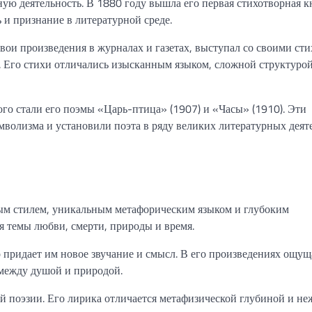
ую деятельность. В 1880 году вышла его первая стихотворная к
 и признание в литературной среде.
ои произведения в журналах и газетах, выступал со своими сти
. Его стихи отличались изысканным языком, сложной структурой
о стали его поэмы «Царь-птица» (1907) и «Часы» (1910). Эти
мволизма и установили поэта в ряду великих литературных деят
ым стилем, уникальным метафорическим языком и глубоким
 темы любви, смерти, природы и время.
 придает им новое звучание и смысл. В его произведениях ощущ
 между душой и природой.
й поэзии. Его лирика отличается метафизической глубиной и н