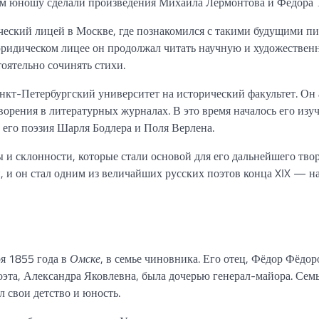
ым юношу сделали произведения Михаила Лермонтова и Федора 
еский лицей в Москве, где познакомился с такими будущими п
юридическом лицее он продолжал читать научную и художествен
тоятельно сочинять стихи.
нкт-Петербургский университет на исторический факультет. Он
ворения в литературных журналах. В это время началось его изу
 его поэзия Шарля Бодлера и Поля Верлена.
и склонности, которые стали основой для его дальнейшего твор
, и он стал одним из величайших русских поэтов конца XIX — н
ря 1855 года в
Омске
, в семье чиновника. Его отец, Фёдор Фёдо
оэта, Александра Яковлевна, была дочерью генерал-майора. Сем
 свои детство и юность.