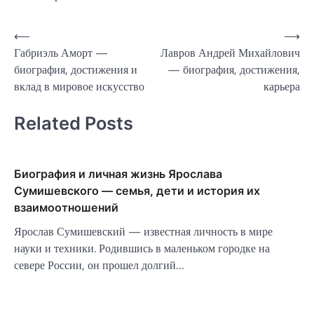
Навигация
⟵
⟶
Габриэль Аморт —
Лавров Андрей Михайлович
по
биография, достижения и
— биография, достижения,
записям
вклад в мировое искусство
карьера
Related Posts
Биография и личная жизнь Ярослава
Сумишевского — семья, дети и история их
взаимоотношений
Ярослав Сумишевский — известная личность в мире
науки и техники. Родившись в маленьком городке на
севере России, он прошел долгий…