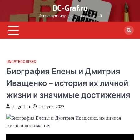
Skip
BC-Graf.ru
to
Используя силу финансовых знаний
content
UNCATEGORISED
Биография Елены и Дмитрия
Иващенко – история их личной
жизни и значимые достижения
bc_graf_ru
2 августа 2023