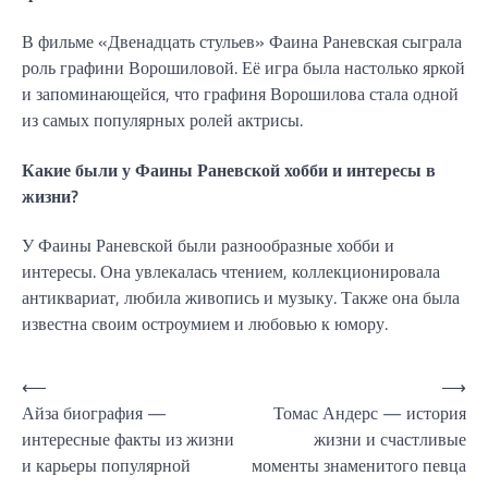
В фильме «Двенадцать стульев» Фаина Раневская сыграла
роль графини Ворошиловой. Её игра была настолько яркой
и запоминающейся, что графиня Ворошилова стала одной
из самых популярных ролей актрисы.
Какие были у Фаины Раневской хобби и интересы в
жизни?
У Фаины Раневской были разнообразные хобби и
интересы. Она увлекалась чтением, коллекционировала
антиквариат, любила живопись и музыку. Также она была
известна своим остроумием и любовью к юмору.
Навигация
⟵
⟶
Айза биография —
Томас Андерс — история
по
интересные факты из жизни
жизни и счастливые
записям
и карьеры популярной
моменты знаменитого певца