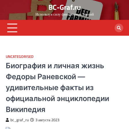
Skip
BC-Graf.ru
to
Используя силу финансовых знаний
content
UNCATEGORISED
Биография и личная жизнь
Федоры Раневской —
удивительные факты из
официальной энциклопедии
Википедия
bc_graf_ru
3 августа 2023