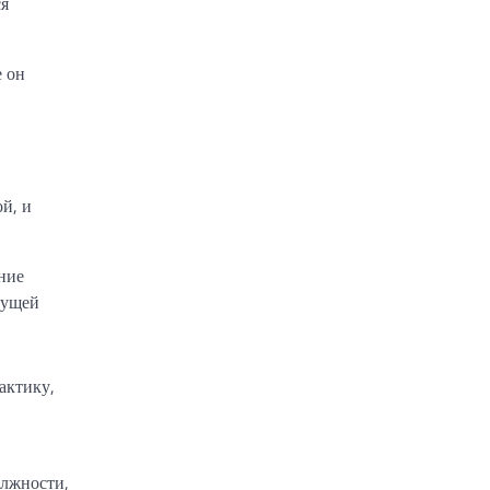
ся
е он
й, и
ние
дущей
актику,
олжности,