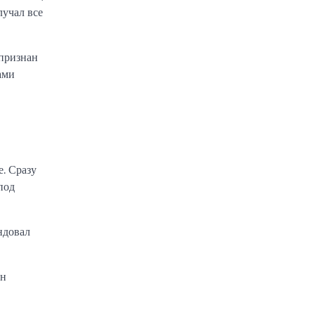
лучал все
 признан
ами
. Сразу
под
ндовал
Он