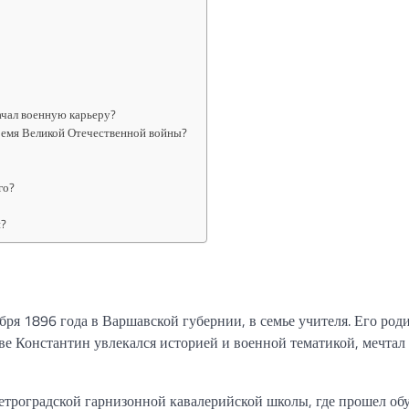
ачал военную карьеру?
ремя Великой Отечественной войны?
го?
й?
ря 1896 года в Варшавской губернии, в семье учителя. Его род
ве Константин увлекался историей и военной тематикой, мечтал 
етроградской гарнизонной кавалерийской школы, где прошел об