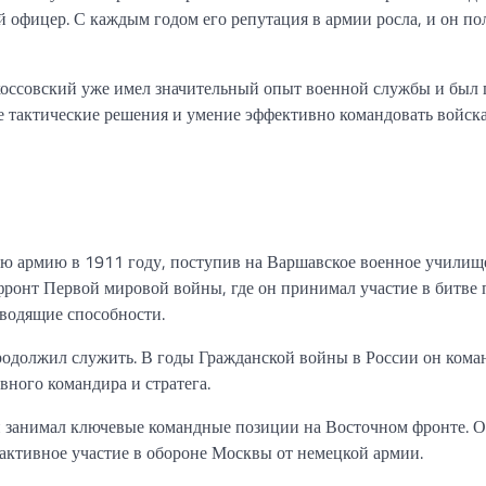
 офицер. С каждым годом его репутация в армии росла, и он по
окоссовский уже имел значительный опыт военной службы и был
е тактические решения и умение эффективно командовать войск
ю армию в 1911 году, поступив на Варшавское военное училище
фронт Первой мировой войны, где он принимал участие в битве 
оводящие способности.
родолжил служить. В годы Гражданской войны в России он кома
вного командира и стратега.
 занимал ключевые командные позиции на Восточном фронте. 
активное участие в обороне Москвы от немецкой армии.