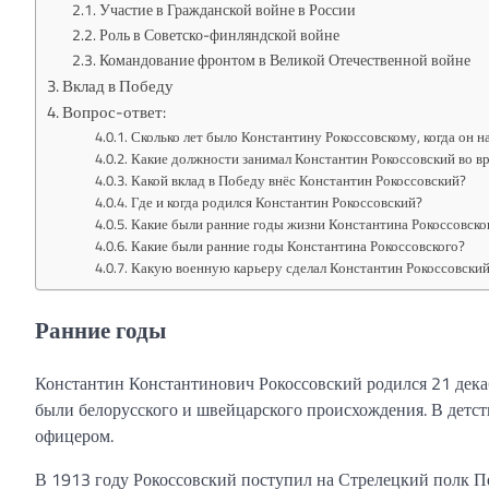
Участие в Гражданской войне в России
Роль в Советско-финляндской войне
Командование фронтом в Великой Отечественной войне
Вклад в Победу
Вопрос-ответ:
Сколько лет было Константину Рокоссовскому, когда он н
Какие должности занимал Константин Рокоссовский во в
Какой вклад в Победу внёс Константин Рокоссовский?
Где и когда родился Константин Рокоссовский?
Какие были ранние годы жизни Константина Рокоссовско
Какие были ранние годы Константина Рокоссовского?
Какую военную карьеру сделал Константин Рокоссовски
Ранние годы
Константин Константинович Рокоссовский родился 21 декаб
были белорусского и швейцарского происхождения. В детст
офицером.
В 1913 году Рокоссовский поступил на Стрелецкий полк П