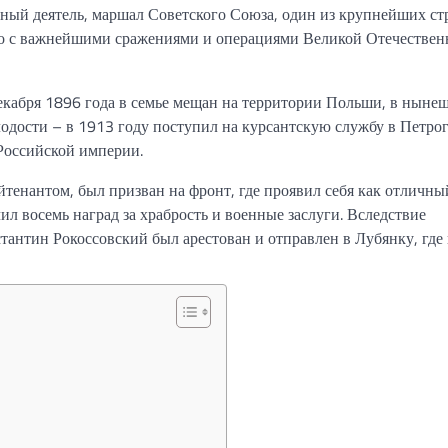
й деятель, маршал Советского Союза, один из крупнейших стр
но с важнейшими сражениями и операциями Великой Отечествен
екабря 1896 года в семье мещан на территории Польши, в ныне
лодости – в 1913 году поступил на курсантскую службу в Петро
 Российской империи.
тенантом, был призван на фронт, где проявил себя как отличны
л восемь наград за храбрость и военные заслуги. Вследствие
антин Рокоссовский был арестован и отправлен в Лубянку, где