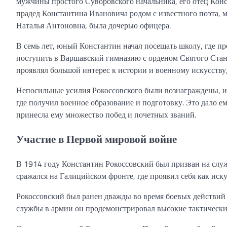
мужчины простого Суворовского начальника, его отец Конс
прадед Константина Ивановича родом с известного поэта,
Наталья Антоновна, была дочерью офицера.
В семь лет, юный Константин начал посещать школу, где про
поступить в Варшавский гимназию с орденом Святого Стани
проявлял большой интерес к истории и военному искусству,
Непосильные усилия Рокоссовского были вознаграждены, и 
где получил военное образование и подготовку. Это дало 
принесла ему множество побед и почетных званий.
Участие в Первой мировой войне
В 1914 году Константин Рокоссовский был призван на слу
сражался на Галицийском фронте, где проявил себя как ис
Рокоссовский был ранен дважды во время боевых действий 
службы в армии он продемонстрировал высокие тактические