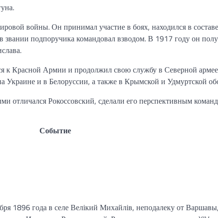
уна.
ровой войны. Он принимал участие в боях, находился в состав
 в звании подпоручика командовал взводом. В 1917 году он пол
слава.
я к Красной Армии и продолжил свою службу в Северной армее
на Украине и в Белоруссии, а также в Крымской и Удмуртской об
ыми отличался Рокоссовский, сделали его перспективным коман
Событие
ря 1896 года в селе Велікий Михайлів, неподалеку от Варшавы,