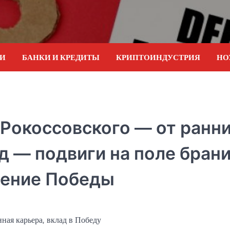
ИИ
БАНКИ И КРЕДИТЫ
КРИПТОИНДУСТРИЯ
НО
Рокоссовского — от ранн
д — подвиги на поле брани
жение Победы