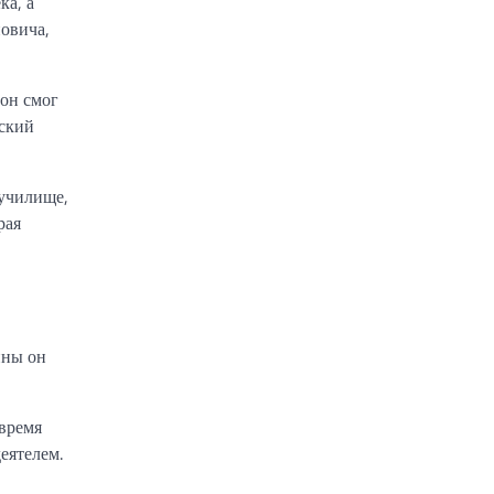
ка, а
овича,
 он смог
вский
 училище,
рая
йны он
 время
еятелем.