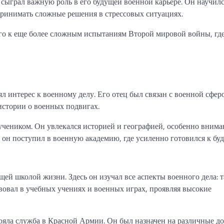
сыграл важную роль в его будущей военной карьере. Он научил
принимать сложные решения в стрессовых ситуациях.
го к еще более сложным испытаниям Второй мировой войны, гд
л интерес к военному делу. Его отец был связан с военной сферо
истории о военных подвигах.
учеником. Он увлекался историей и географией, особенно внима
 он поступил в военную академию, где усиленно готовился к бу
щей школой жизни. Здесь он изучал все аспекты военного дела: т
вовал в учебных учениях и военных играх, проявляя высокие
ояла служба в Красной Армии. Он был назначен на различные д