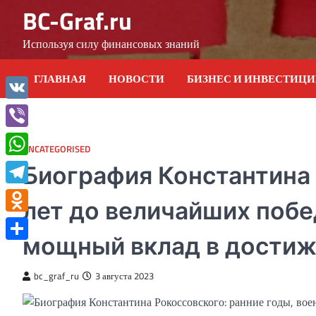
Skip
BC-Graf.ru
to
content
Используя силу финансовых знаний
ГЛАВНАЯ
НОВОСТИ
БИЗНЕС И ИНВЕСТИЦ
VK
Viber
UNCATEGORISED
WhatsApp
Биография Константина 
Telegram
лет до величайших побе
Odnoklassniki
мощный вклад в дости
Отправить
bc_graf_ru
3 августа 2023