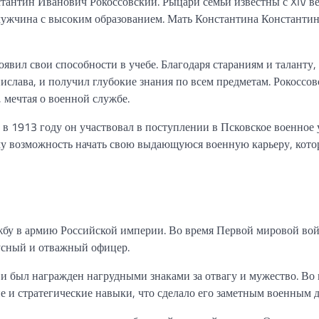
тантин Иванович Рокоссовский. Рыцари семьи известны с XIV ве
 мужчина с высоким образованием. Мать Константина Константин
явил свои способности в учебе. Благодаря стараниям и таланту,
слава, и получил глубокие знания по всем предметам. Рокоссо
 мечтая о военной службе.
в 1913 году он участвовал в поступлении в Псковское военное
ему возможность начать свою выдающуюся военную карьеру, кото
жбу в армию Российской империи. Во время Первой мировой во
кусный и отважный офицер.
и был награжден нагрудными знаками за отвагу и мужество. Во
 и стратегические навыки, что сделало его заметным военным д