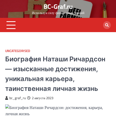
Skip
BC-Graf.ru
to
Используя силу финансовых знаний
content
UNCATEGORISED
Биография Наташи Ричардсон
— изысканные достижения,
уникальная карьера,
таинственная личная жизнь
bc_graf_ru
2 августа 2023