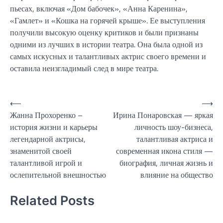
пьесах, включая «Дом бабочек», «Анна Каренина»,
«Гамлет» и «Кошка на горячей крыше». Ее выступления
получили высокую оценку критиков и были признаны
одними из лучших в истории театра. Она была одной из
самых искусных и талантливых актрис своего времени и
оставила неизгладимый след в мире театра.
Навигация
⟵
⟶
Жанна Прохоренко –
Ирина Понаровская — яркая
по
история жизни и карьеры
личность шоу-бизнеса,
записям
легендарной актрисы,
талантливая актриса и
знаменитой своей
современная икона стиля —
талантливой игрой и
биография, личная жизнь и
ослепительной внешностью
влияние на общество
Related Posts