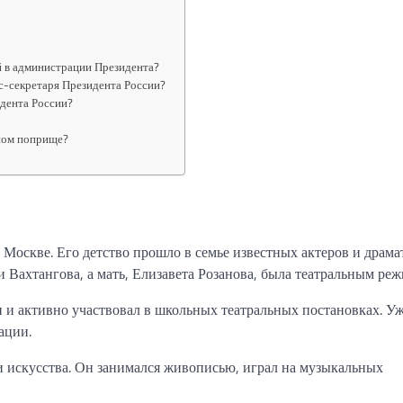
й в администрации Президента?
сс-секретаря Президента России?
идента России?
ьном поприще?
Москве. Его детство прошло в семье известных актеров и драма
 Вахтангова, а мать, Елизавета Розанова, была театральным реж
и и активно участвовал в школьных театральных постановках. Уж
ации.
и искусства. Он занимался живописью, играл на музыкальных