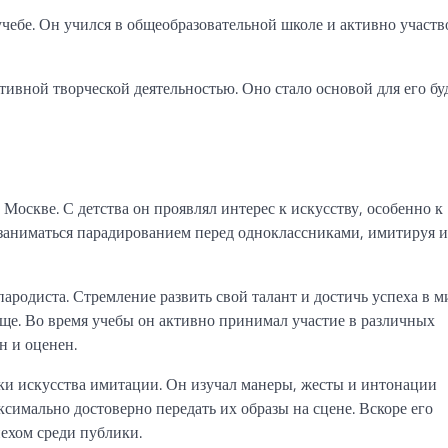
чебе. Он учился в общеобразовательной школе и активно участв
тивной творческой деятельностью. Оно стало основой для его б
Москве. С детства он проявлял интерес к искусству, особенно к
заниматься парадированием перед одноклассниками, имитируя 
ародиста. Стремление развить свой талант и достичь успеха в м
ище. Во время учебы он активно принимал участие в различных
н и оценен.
и искусства имитации. Он изучал манеры, жесты и интонации
симально достоверно передать их образы на сцене. Вскоре его
ехом среди публики.