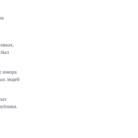
ча
овках,
 был
ре юмора
ных людей
ных
публики.