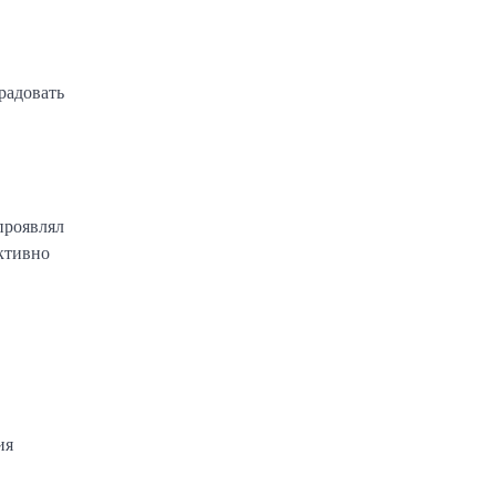
радовать
проявлял
активно
ия