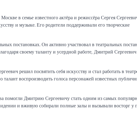
Москве в семье известного актёра и режиссёра Сергея Сергееви
кусству и музыке. Его родители поддерживали его творческие
ьных постановках. Он активно участвовал в театральных постан
Благодаря своему таланту и усердной работе, Дмитрий Сергеевич
геевич решил посвятить себя искусству и стал работать в теат
Его талант воспроизводить голоса персонажей известных публич
тва помогли Дмитрию Сергеевичу стать одним из самых популяр
видении и вживую собирали полные залы и вызывали восторг у 