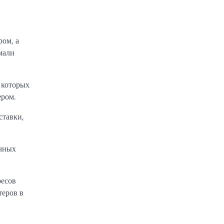
ром, а
мали
в которых
ером.
ставки,
ичных
ресов
теров в