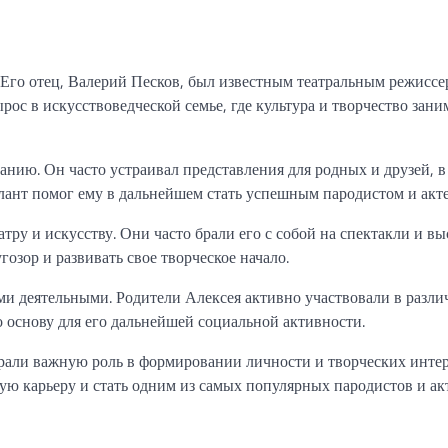
 Его отец, Валерий Песков, был известным театральным режиссе
рос в искусствоведческой семье, где культура и творчество зани
ванию. Он часто устраивал представления для родных и друзей, 
лант помог ему в дальнейшем стать успешным пародистом и акт
ру и искусству. Они часто брали его с собой на спектакли и вы
озор и развивать свое творческое начало.
и деятельными. Родители Алексея активно участвовали в разл
о основу для его дальнейшей социальной активности.
грали важную роль в формировании личности и творческих инте
ую карьеру и стать одним из самых популярных пародистов и ак