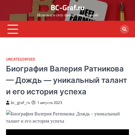
Skip
BC-Graf.ru
to
Используя силу финансовых знаний
content
UNCATEGORISED
Биография Валерия Ратникова
— Дождь — уникальный талант
и его история успеха
bc_graf_ru
1 августа 2023