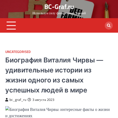
Skip
BC-Graf.ru
to
Используя силу финансовых знаний
content
UNCATEGORISED
Биография Виталия Чирвы —
удивительные истории из
жизни одного из самых
успешных людей в мире
bc_graf_ru
3 августа 2023