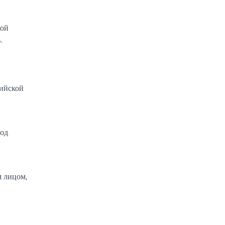
кой
.
сийской
под
м лицом,