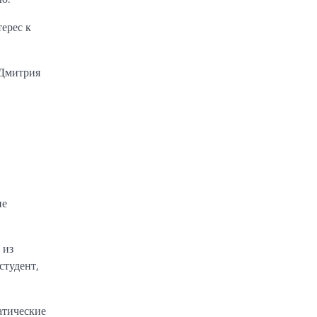
терес к
 Дмитрия
ие
 из
студент,
атические