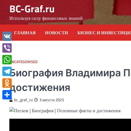
Skip
BC-Graf.ru
to
content
Используя силу финансовых знаний
ГЛАВНАЯ
НОВОСТИ
БИЗНЕС И ИНВЕСТИЦ
VK
Viber
UNCATEGORISED
WhatsApp
Биография Владимира П
Telegram
достижения
Odnoklassniki
bc_graf_ru
3 августа 2023
Отправить