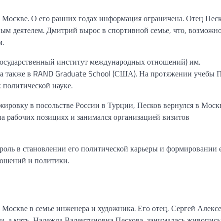
 Москве. О его ранних годах информация ограничена. Отец Песк
ым деятелем. Дмитрий вырос в спортивной семье, что, возможно
м.
осударственный институт международных отношений) им.
 а также в RAND Graduate School (США). На протяжении учебы 
 политической науке.
ровку в посольстве России в Турции, Песков вернулся в Москв
на рабочих позициях и занимался организацией визитов
роль в становлении его политической карьеры и формировании 
ношений и политики.
 Москве в семье инженера и художника. Его отец, Сергей Алекс
ли, а мать, Надежда Валентиновна Пескова, занималась живопись