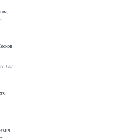
ова,
,
Песков
у, где
его
еевич
ю.