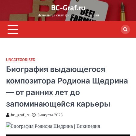
Skip
BC-Graf.ru
to
Используя силу финансовых знаний
content
UNCATEGORISED
Биография выдающегося
композитора Родиона Щедрина
— от ранних лет до
запоминающейся карьеры
bc_graf_ru
3 августа 2023