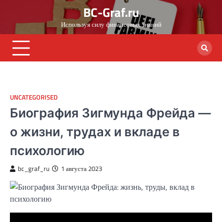
Skip
BC-Graf.ru
to
Используя силу финансовых знаний
content
UNCATEGORISED
Биография Зигмунда Фрейда —
о жизни, трудах и вкладе в
психологию
bc_graf_ru
1 августа 2023