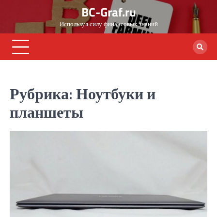
Skip
BC-Graf.ru
to
Используя силу финансовых знаний
content
Рубрика:
Ноутбуки и
планшеты