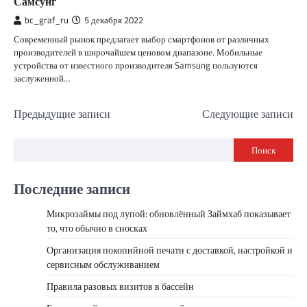
Самсунг
bc_graf_ru
5 декабря 2022
Современный рынок предлагает выбор смартфонов от различных
производителей в широчайшем ценовом диапазоне. Мобильные
устройства от известного производителя Samsung пользуются
заслуженной…
Навигация
Предыдущие записи
Следующие записи
по
Поиск
записям
Последние записи
Микрозаймы под лупой: обновлённый Займхаб показывает
то, что обычно в сносках
Организация покопийной печати с доставкой, настройкой и
сервисным обслуживанием
Правила разовых визитов в бассейн