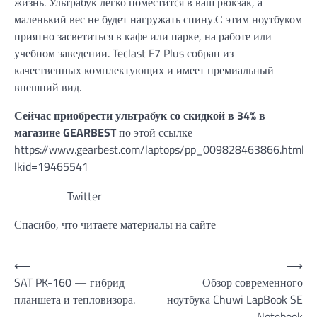
жизнь. Ультрабук легко поместитcя в ваш рюкзак, а
маленький вес не будет нагружать спину.С этим ноутбуком
приятно засветиться в кафе или парке, на работе или
учебном заведении. Teclast F7 Plus собран из
качественных комплектующих и имеет премиальный
внешний вид.
Сейчас приобрести ультрабук со скидкой в 34% в
магазине GEARBEST
по этой ссылке
https://www.gearbest.com/laptops/pp_009828463866.html?
lkid=19465541
Twitter
Спасибо, что читаете материалы на сайте
Навигация
⟵
⟶
SAT PK-160 — гибрид
Обзор современного
по
планшета и тепловизора.
ноутбука Chuwi LapBook SE
записям
Notebook