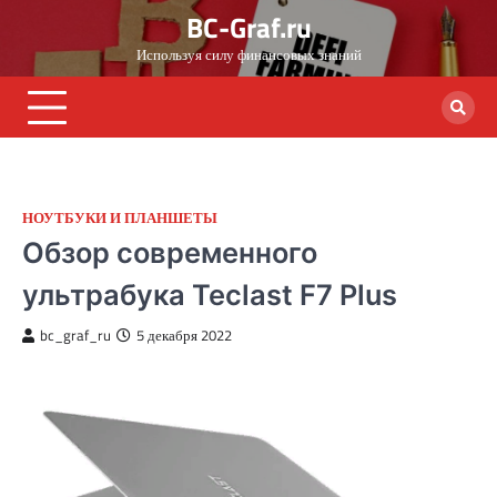
Skip
BC-Graf.ru
to
Используя силу финансовых знаний
content
НОУТБУКИ И ПЛАНШЕТЫ
Обзор современного
ультрабука Teclast F7 Plus
bc_graf_ru
5 декабря 2022