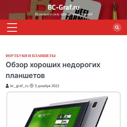
Skip
BC-Graf.ru
to
Используя силу финансовых знаний
content
НОУТБУКИ И ПЛАНШЕТЫ
Обзор хороших недорогих
планшетов
bc_graf_ru
5 декабря 2022