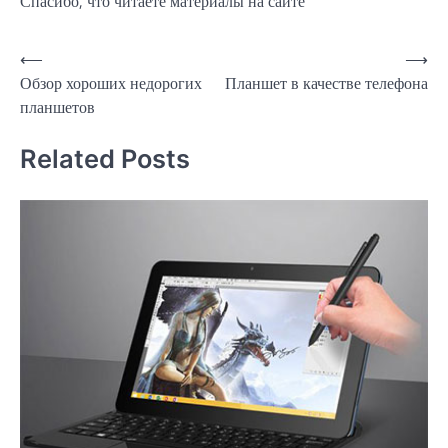
Спасибо, что читаете материалы на сайте
Навигация
⟵
⟶
Обзор хороших недорогих
Планшет в качестве телефона
по
планшетов
записям
Related Posts