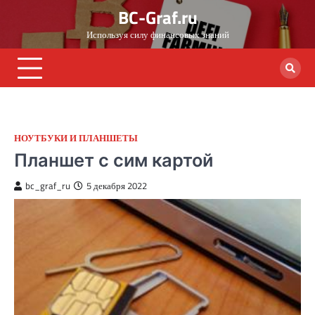
Skip
BC-Graf.ru
to
Используя силу финансовых знаний
content
НОУТБУКИ И ПЛАНШЕТЫ
Планшет с сим картой
bc_graf_ru
5 декабря 2022