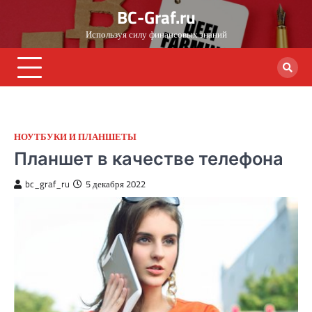
Skip
BC-Graf.ru
to
Используя силу финансовых знаний
content
НОУТБУКИ И ПЛАНШЕТЫ
Планшет в качестве телефона
bc_graf_ru
5 декабря 2022