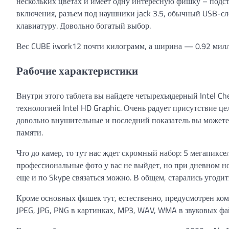
нескольких цветах и имеет одну интересную фишку – подст
включения, разъем под наушники jack 3.5, обычный USB-сл
клавиатуру. Довольно богатый выбор.
Вес CUBE iwork12 почти килограмм, а ширина — 0.92 мил
Рабочие характеристики
Внутри этого таблета вы найдете четырехъядерный Intel Che
технологией Intel HD Graphic. Очень радует присутствие 
довольно внушительные и последний показатель вы можете 
памяти.
Что до камер, то тут нас ждет скромный набор: 5 мегапикс
професcиональные фото у вас не выйдет, но при дневном н
еще и по Skype связаться можно. В общем, старались угодит
Кроме основных фишек тут, естественно, предусмотрен ко
JPEG, JPG, PNG в картинках, MP3, WAV, WMA в звуковых фай