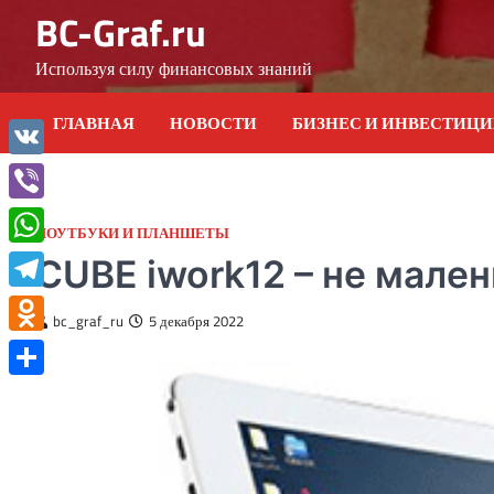
Skip
BC-Graf.ru
to
content
Используя силу финансовых знаний
ГЛАВНАЯ
НОВОСТИ
БИЗНЕС И ИНВЕСТИЦ
VK
Viber
НОУТБУКИ И ПЛАНШЕТЫ
WhatsApp
CUBE iwork12 – не мален
Telegram
bc_graf_ru
5 декабря 2022
Odnoklassniki
Отправить