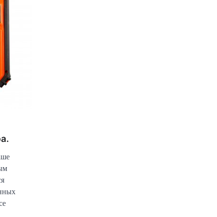
а.
аше
ым
ся
онных
се