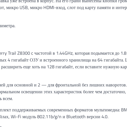
авка уже встроена в корпус. На его грани вынесены кнопки гро
от, микро USB, микро HDMI-вход, слот под карту памяти и инте
лиметра.
rry Trail Z8300 c частотой в 1.44GHz, которая подымается до 1.8
целых 4 гигабайт ОЗУ и встроенного хранилища на 64 гигабайта.
расширить еще хоть на 128 гигабайт, если вставите нужную кар
елей для основной и 2 — для фронтальной без лишних наворотов.
ормальном освещении этих характеристик более чем достаточно,
ь всем.
мплект поддерживаемых современных форматов мультимедиа: BMP
лах, Wi-Fi модуль 802.11b/g/n и Bluetooth версии 4.0.