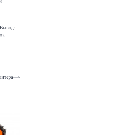
и
 Вывод:
om.
интера
⟶