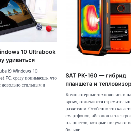
indows 10 Ultrabook
му удивиться
Cube i9 Windows 10
SAT PK-160 — гибрид
let PC, сразу понимаешь, что
планшета и тепловизор
с довольно стильным и
Компьютерные технологии, в н
время, отличаются стремительн
развитием. Особенно это касает
смартфонов, айфонов и электр
планшетов, которые получают в
больше…