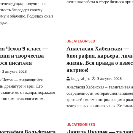
активная работа в сфере бизнеса пр
 телеведущая, получившая
ность благодаря своему
му и обаянию. Родилась она в
одке,…
UNCATEGORISED
я Чехов 9 класс —
Анастасия Хабенская —
зни и творчества
биография, карьера, лич
ся писателя
жизнь. Вся правда о изве
актрисе!
3 августа 2023
bc_graf_ru
3 августа 2023
ч Чехов — выдающийся
ь, драматург и врач. Его
Анастасия Хабенская – талантливая 
независимо от жанра, поражают
современности, которая смогла завое
, тонким психологизмом…
зрителей своими потрясающими рол
театральных и киноэкранах. Ее фам
UNCATEGORISED
иография Вольфганга
Данила Якушев — талан