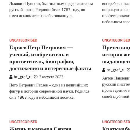
Львович Пушкин, был знатным представителем
востребованная
русской знати. Родившийся в 1767 году, он
широкую извест
имел исключительно образованную…
профессионализ
небольшом гор
UNCATEGORISED
UNCATEGORISED
Гаряев Петр Петрович —
Презентаци
ученый, изобретатель и
история жи
просветитель, биография,
выдающего
достижения и интересные факты
bc_graf_ru
bc_graf_ru
3 августа 2023
Антон Павлови
русский писател
Петр Петрович Гаряев – одна из величайших
произведения, 
фигур в истории современной науки. Родился
своей глубиной
он в 1963 году в небольшом поселке…
UNCATEGORISED
UNCATEGORISED
Жизнь и карьера Сергея
Краткая б