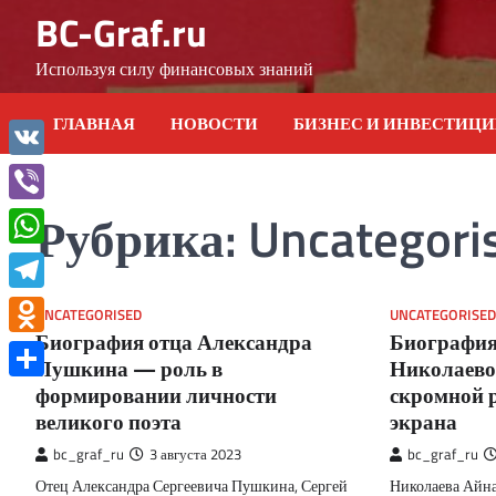
Skip
BC-Graf.ru
to
content
Используя силу финансовых знаний
ГЛАВНАЯ
НОВОСТИ
БИЗНЕС И ИНВЕСТИЦ
VK
Рубрика:
Uncategori
Viber
WhatsApp
Telegram
UNCATEGORISED
UNCATEGORISED
Биография отца Александра
Биография
Odnoklassniki
Пушкина — роль в
Николаево
формировании личности
скромной 
Отправить
великого поэта
экрана
bc_graf_ru
3 августа 2023
bc_graf_ru
Отец Александра Сергеевича Пушкина, Сергей
Николаева Айна