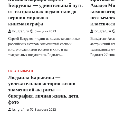
Безрукова — удивительный путь
Амадея Мо
от театральных подмостков до
композитор
вершин мирового
неотъемле
кинематографа
классическ
bc_graf_ru
3 августа 2023
bc_graf_ru
Сергей Безруков – один из самых талантливых
Вольфганг Ама
российских актеров, знаменитый своими
австрийский ко
многочисленными ролями в кино и на
талантливых му
театральных подмостках. Родился…
Родился 27 янв
UNCATEGORISED
Людмила Барыкина —
увлекательная история жизни
знаменитой актрисы —
биография, личная жизнь, дети,
фото
bc_graf_ru
3 августа 2023