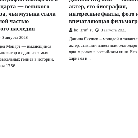
царта — великого
актер, его биография,
а, чья музыка стала
интересные факты, фото 
мой частью
впечатляющая фильмогр
ого наследия
bc_graf_ru
3 августа 2023
3 августа 2023
Данила Якушев – молодой и талант
актер, ставший известным благодаря
дей Моцарт — выдающийся
ярким ролям в российском кино. Его 
мпозитор и один из самых
харизма и…
зыкальных гениев в истории.
аря 1756…