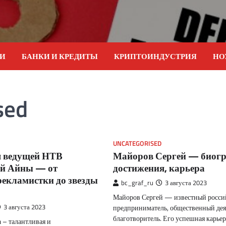
ИИ
БАНКИ И КРЕДИТЫ
КРИПТОИНДУСТРИЯ
НО
sed
UNCATEGORISED
 ведущей НТВ
Майоров Сергей — биогр
й Айны — от
достижения, карьера
рекламистки до звезды
bc_graf_ru
3 августа 2023
Майоров Сергей — известный росси
3 августа 2023
предприниматель, общественный дея
благотворитель. Его успешная карьер
 – талантливая и