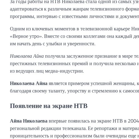
За годы работы на НТВ Николаева стала одной из самых уз
адаптироваться к различным жанрам телевизионного формата
программы, интервью с известными личностями и докумен
Одним из ключевых моментов в телевизионной карьере Ник
«Верное утро». Вместе со своими коллегами она каждый д
им начать день с улыбки и уверенности.
Николаева Айна
получила заслуженное признание в мире те
престижных телевизионных премий и получила несколько из
из ведущих лиц медиа-индустрии.
Николаева Айна
является примером успешной женщины, ко
благодаря своему таланту, упорству и стремлению к самос
Появление на экране НТВ
Айна Николаева
впервые появилась на экране НТВ в 2004 
региональной редакции телеканала. Ее репортажи и матери
проницательность и профессионализм были очевидны еще на