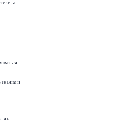
тики, а
оваться.
 знания и
вая и