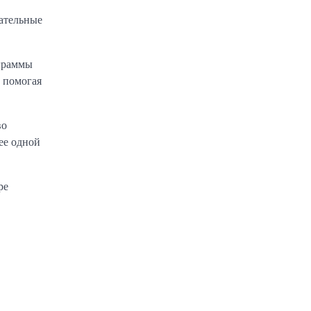
кательные
ограммы
 помогая
во
ее одной
ре