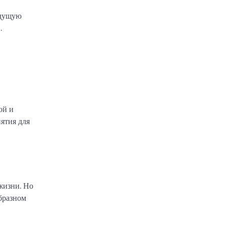
удущую
.
ой и
ятия для
жизни. Но
образном