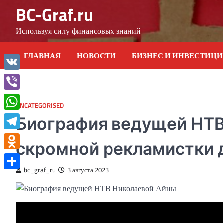
Skip
BC-Graf.ru
to
content
Используя силу финансовых знаний
ГЛАВНАЯ
НОВОСТИ
БИЗНЕС И ИНВЕСТИЦ
VK
Viber
UNCATEGORISED
WhatsApp
Биография ведущей НТВ
Telegram
скромной рекламистки 
Odnoklassniki
bc_graf_ru
3 августа 2023
Отправить