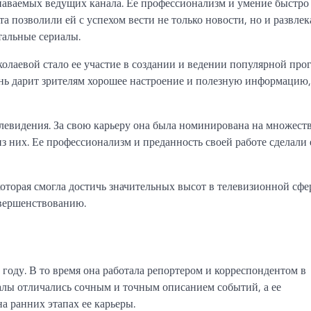
наваемых ведущих канала. Ее профессионализм и умение быстро
 позволили ей с успехом вести не только новости, но и развле
тальные сериалы.
олаевой стало ее участие в создании и ведении популярной пр
ень дарит зрителям хорошее настроение и полезную информацию,
левидения. За свою карьеру она была номинирована на множест
 них. Ее профессионализм и преданность своей работе сделали 
торая смогла достичь значительных высот в телевизионной сфе
овершенствованию.
году. В то время она работала репортером и корреспондентом в
алы отличались сочным и точным описанием событий, а ее
 ранних этапах ее карьеры.