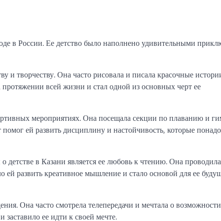
роде в России. Ее детство было наполнено удивительными прик
ву и творчеству. Она часто рисовала и писала красочные истори
а протяжении всей жизни и стал одной из основных черт ее
ортивных мероприятиях. Она посещала секции по плаванию и ги
 помог ей развить дисциплину и настойчивость, которые понад
 детстве в Казани является ее любовь к чтению. Она проводил
о ей развить креативное мышление и стало основой для ее буду
ния. Она часто смотрела телепередачи и мечтала о возможности
 заставило ее идти к своей мечте.