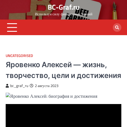
Skip
BC-Graf.ru
to
Используя силу финансовых знаний
content
UNCATEGORISED
Яровенко Алексей — жизнь,
творчество, цели и достижения
bc_graf_ru
2 августа 2023