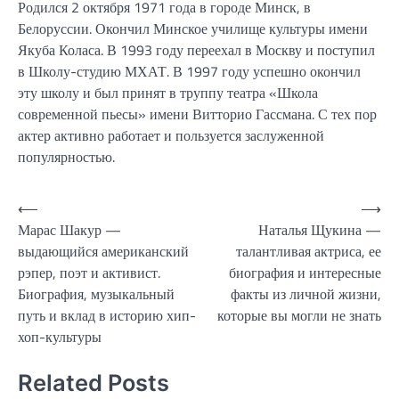
Родился 2 октября 1971 года в городе Минск, в
Белоруссии. Окончил Минское училище культуры имени
Якуба Коласа. В 1993 году переехал в Москву и поступил
в Школу-студию МХАТ. В 1997 году успешно окончил
эту школу и был принят в труппу театра «Школа
современной пьесы» имени Витторио Гассмана. С тех пор
актер активно работает и пользуется заслуженной
популярностью.
Навигация
⟵
⟶
Марас Шакур —
Наталья Щукина —
по
выдающийся американский
талантливая актриса, ее
записям
рэпер, поэт и активист.
биография и интересные
Биография, музыкальный
факты из личной жизни,
путь и вклад в историю хип-
которые вы могли не знать
хоп-культуры
Related Posts