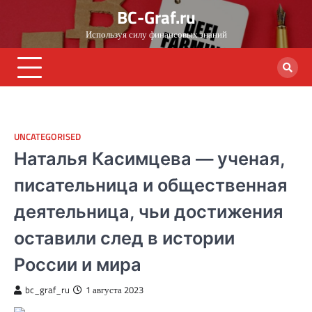
Skip
BC-Graf.ru
to
Используя силу финансовых знаний
content
UNCATEGORISED
Наталья Касимцева — ученая,
писательница и общественная
деятельница, чьи достижения
оставили след в истории
России и мира
bc_graf_ru
1 августа 2023