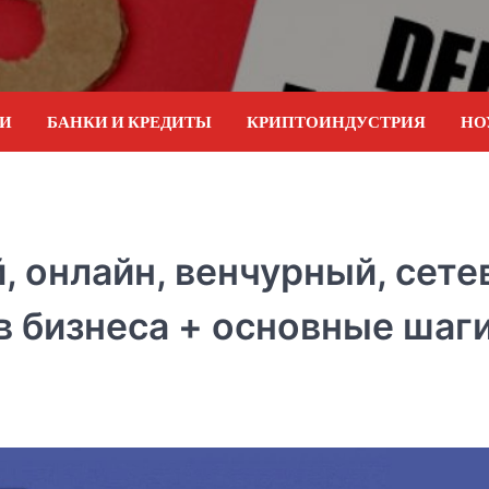
ИИ
БАНКИ И КРЕДИТЫ
КРИПТОИНДУСТРИЯ
НО
, онлайн, венчурный, сете
в бизнеса + основные шаги