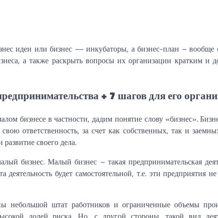
изнес идеи или бизнес — инкубаторы, а бизнес-план – вообще 
изнеса, а также раскрыть вопросы их организации кратким и 
предпринимательства + 7 шагов для его орган
малом бизнесе в частности, дадим понятие слову «бизнес». Бизн
 свою ответственность, за счет как собственных, так и заемных
 развитие своего дела.
малый бизнес. Малый бизнес – такая предпринимательская деят
 деятельность будет самостоятельной, т.е. эти предприятия не
рны небольшой штат работников и ограниченные объемы прои
ысокой долей риска. Но, с другой стороны, такой вид дея