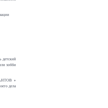
ь детский
или хобби
ИАНТОВ +
его дела