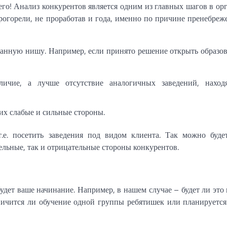
чего! Анализ конкурентов является одним из главных шагов в ор
огорели, не проработав и года, именно по причине пренебреж
ранную нишу. Например, если принято решение открыть образо
аличие, а лучше отсутствие аналогичных заведений, наход
их слабые и сильные стороны.
 т.е. посетить заведения под видом клиента. Так можно буде
ельные, так и отрицательные стороны конкурентов.
удет ваше начинание. Например, в нашем случае – будет ли это 
ничится ли обучение одной группы ребятишек или планируется