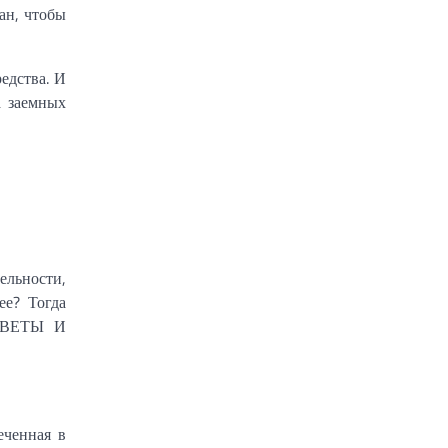
ан, чтобы
едства. И
а заемных
ельности,
ее? Тогда
ОВЕТЫ И
еченная в