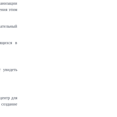
ганизации
ения этим
вательный
ящихся в
т увидеть
центр для
 создание