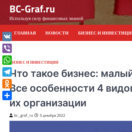
Skip
BC-Graf.ru
to
content
Используя силу финансовых знаний
ГЛАВНАЯ
НОВОСТИ
БИЗНЕС И ИНВЕСТИЦ
VK
Viber
БИЗНЕС И ИНВЕСТИЦИИ
WhatsApp
Что такое бизнес: малый
Telegram
Все особенности 4 видо
Odnoklassniki
их организации
Отправить
bc_graf_ru
5 декабря 2022