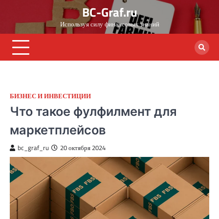
Skip
BC-Graf.ru
to
Используя силу финансовых знаний
content
БИЗНЕС И ИНВЕСТИЦИИ
Что такое фулфилмент для
маркетплейсов
bc_graf_ru
20 октября 2024